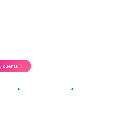
tivos Tokenizad
os la infraestructura para hacer la transición hacia
igitales. Cumplimiento, pagos, custodia y tokenización
n una plataforma regulada.
u cuenta
 auditada
Liquidaciones instantáneas
MX • US • EU • BR